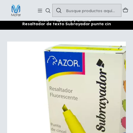
Soluciones para tu oficina y negocio
Leer más
Inicio
Papelería y Oficina
Resaltador de texto Subrayador punta cin