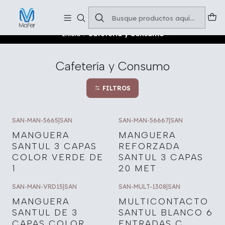
Soluciones para tu oficina y negocio
Leer más
Inicio
Cafetería y Consumo
Cafetería y Consumo
FILTROS
SAN-MAN-5665
|
SAN
SAN-MAN-56667
|
SAN
MANGUERA
MANGUERA
SANTUL 3 CAPAS
REFORZADA
COLOR VERDE DE
SANTUL 3 CAPAS
1
20 MET
SAN-MAN-VRD15
|
SAN
SAN-MULT-1308
|
SAN
MANGUERA
MULTICONTACTO
SANTUL DE 3
SANTUL BLANCO 6
CAPAS COLOR
ENTRADAS C