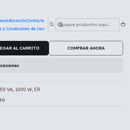
, ER
ieza
Ubicación
Contacto
s y Condiciones de Uso
OBLENZ 2250 VA, 1000 W, ER
EGAR AL CARRITO
COMPRAR AHORA
icaciones
0 VA, 1000 W, ER
TO