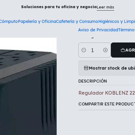
io
Tecnología y Cómputo
Regulador KOBLENZ 2250 VA, 1000 W
Soluciones para tu oficina y negocio
Leer más
 Cómputo
Papelería y Oficina
Cafetería y Consumo
Higiénicos y Limp
|
Aviso de Privacidad
Término
Regulador K
AGR
Cantidad
Mostrar stock de ub
DESCRIPCIÓN
Regulador KOBLENZ 225
COMPARTIR ESTE PRODUC