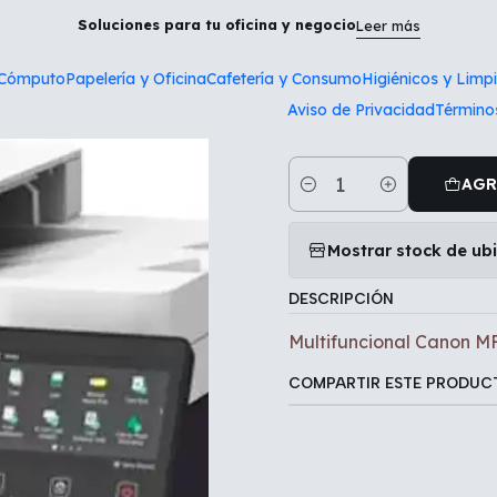
Inicio
Tecnología y Cómputo
Multifuncional Canon MF654.
Soluciones para tu oficina y negocio
Leer más
 Cómputo
Papelería y Oficina
Cafetería y Consumo
Higiénicos y Limp
|
Aviso de Privacidad
Término
Multifuncio
AGR
Cantidad
Mostrar stock de ub
DESCRIPCIÓN
Multifuncional Canon M
COMPARTIR ESTE PRODUC