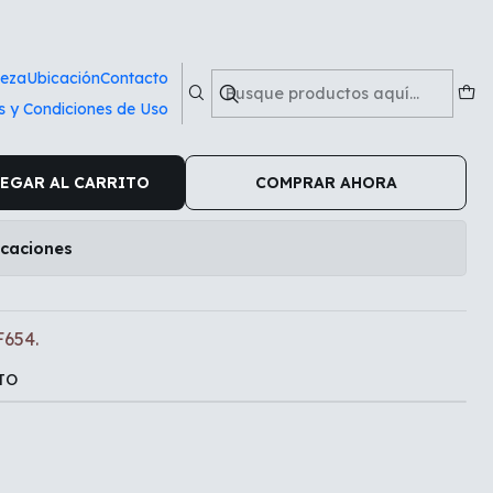
ieza
Ubicación
Contacto
s y Condiciones de Uso
nal Canon MF654.
EGAR AL CARRITO
COMPRAR AHORA
icaciones
F654.
TO