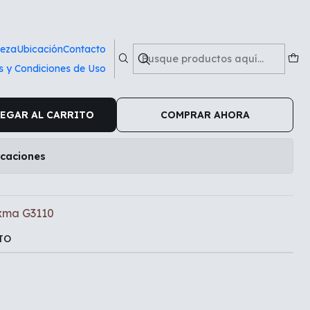
0
ieza
Ubicación
Contacto
s y Condiciones de Uso
al Canon Pixma G3110
EGAR AL CARRITO
COMPRAR AHORA
icaciones
ixma G3110
TO