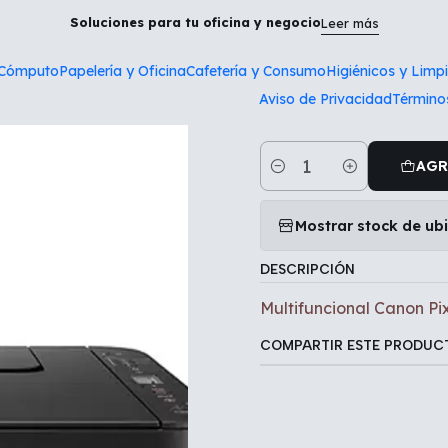
nicio
Tecnología y Cómputo
Multifuncional Canon Pixma G311
Soluciones para tu oficina y negocio
Leer más
 Cómputo
Papelería y Oficina
Cafetería y Consumo
Higiénicos y Limp
|
Aviso de Privacidad
Término
Multifuncion
AGR
Cantidad
Mostrar stock de ub
DESCRIPCIÓN
Multifuncional Canon P
COMPARTIR ESTE PRODUC