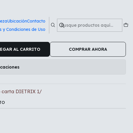
 1/
ieza
Ubicación
Contacto
s y Condiciones de Uso
inil tamaño carta DIETRIX 1/
EGAR AL CARRITO
COMPRAR AHORA
icaciones
o carta DIETRIX 1/
TO