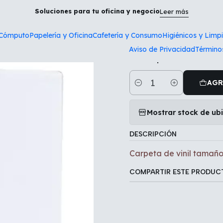
cio
Papelería y Oficina
Carpeta de vinil tamaño carta DIETRIX
Soluciones para tu oficina y negocio
Leer más
 Cómputo
Papelería y Oficina
Cafetería y Consumo
Higiénicos y Limp
|
Aviso de Privacidad
Término
Carpeta de v
AGR
Cantidad
Mostrar stock de ub
DESCRIPCIÓN
Carpeta de vinil tamañ
COMPARTIR ESTE PRODUC