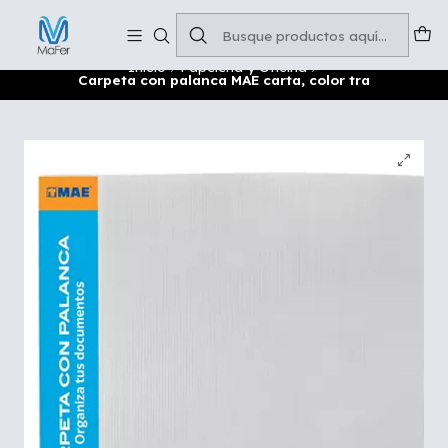
Soluciones para tu oficina y negocio
Leer más
Inicio
Papelería y Oficina
Carpeta con palanca MAE carta, color tra