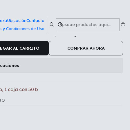
0 b
ieza
Ubicación
Contacto
s y Condiciones de Uso
8cm clásico, 1 caja con 50 b
EGAR AL CARRITO
COMPRAR AHORA
icaciones
, 1 caja con 50 b
TO