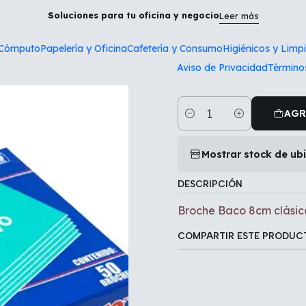
cio
Papelería y Oficina
Broche Baco 8cm clásico, 1 caja con 5
Soluciones para tu oficina y negocio
Leer más
 Cómputo
Papelería y Oficina
Cafetería y Consumo
Higiénicos y Limp
|
Aviso de Privacidad
Término
Broche Baco 
AGR
Cantidad
Mostrar stock de ub
DESCRIPCIÓN
Broche Baco 8cm clásico
COMPARTIR ESTE PRODUC