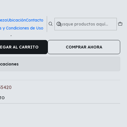
ieza
Ubicación
Contacto
s y Condiciones de Uso
lla Epson T555420
EGAR AL CARRITO
COMPRAR AHORA
icaciones
555420
TO