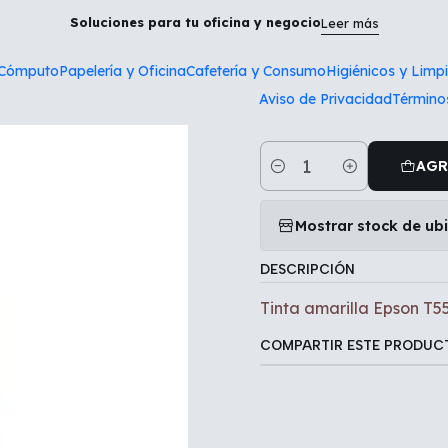
Inicio
Tecnología y Cómputo
Tinta amarilla Epson T555420
Soluciones para tu oficina y negocio
Leer más
 Cómputo
Papelería y Oficina
Cafetería y Consumo
Higiénicos y Limp
|
Aviso de Privacidad
Término
Tinta amari
AGR
Cantidad
Mostrar stock de ub
DESCRIPCIÓN
Tinta amarilla Epson T
COMPARTIR ESTE PRODUC