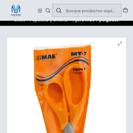
Soluciones para tu oficina y negocio
Leer más
Inicio
Papelería y Oficina
Tijera mae 7 pulgadas