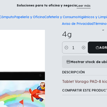
o
Tecnología y Cómputo
Tablet Vorago PAD-8 kids andr13 qco
Soluciones para tu oficina y negocio
Leer más
 Cómputo
Papelería y Oficina
Cafetería y Consumo
Higiénicos y Limp
|
Aviso de Privacidad
Término
Tablet Vorag
4g
AGR
Cantidad
Mostrar stock de ub
DESCRIPCIÓN
Tablet Vorago PAD-8 ki
COMPARTIR ESTE PRODUC