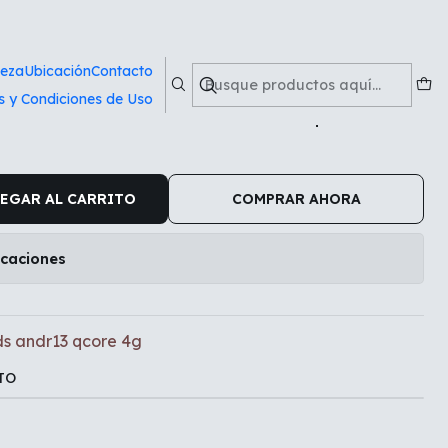
re 4g
ieza
Ubicación
Contacto
s y Condiciones de Uso
o PAD-8 kids andr13 qcore
EGAR AL CARRITO
COMPRAR AHORA
icaciones
ds andr13 qcore 4g
TO