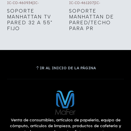
IC-CO-460934
|
IC-
IC-CO-461207
|
IC-
SOPORTE
SOPORTE
MANHATTAN TV
MANHATTAN DE
PARED 32 A 55"
PARED/TECHO
FIJO
PARA PR
IR AL INICIO DE LA PÁGINA
Venta de consumibles, artículos de papelería, equipo de
cómputo, artículos de limpieza, productos de cafetería y