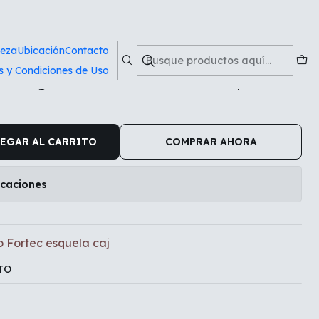
 caj
ieza
Ubicación
Contacto
s y Condiciones de Uso
a engomado Fortec esquela
EGAR AL CARRITO
COMPRAR AHORA
icaciones
 Fortec esquela caj
TO