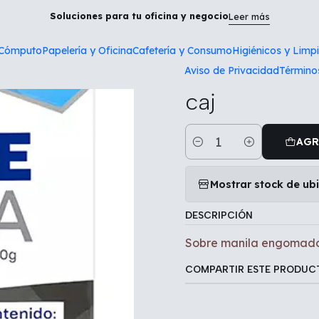
io
Papelería y Oficina
Sobre manila engomado Fortec esquela
Soluciones para tu oficina y negocio
Leer más
 Cómputo
Papelería y Oficina
Cafetería y Consumo
Higiénicos y Limp
|
Aviso de Privacidad
Término
Sobre manil
caj
AGR
Cantidad
Mostrar stock de ub
DESCRIPCIÓN
Sobre manila engomado
COMPARTIR ESTE PRODUC