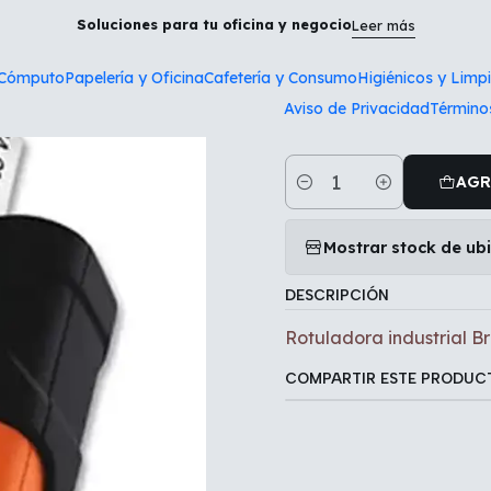
io
Tecnología y Cómputo
Rotuladora industrial Brother PTE30
Soluciones para tu oficina y negocio
Leer más
 Cómputo
Papelería y Oficina
Cafetería y Consumo
Higiénicos y Limp
|
Aviso de Privacidad
Término
Rotuladora i
AGR
Cantidad
Mostrar stock de ub
DESCRIPCIÓN
Rotuladora industrial B
COMPARTIR ESTE PRODUC