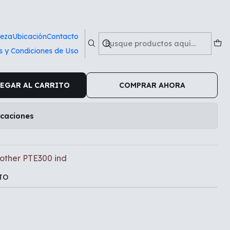
0 ind
ieza
Ubicación
Contacto
s y Condiciones de Uso
ndustrial Brother PTE300 ind
EGAR AL CARRITO
COMPRAR AHORA
icaciones
rother PTE300 ind
TO