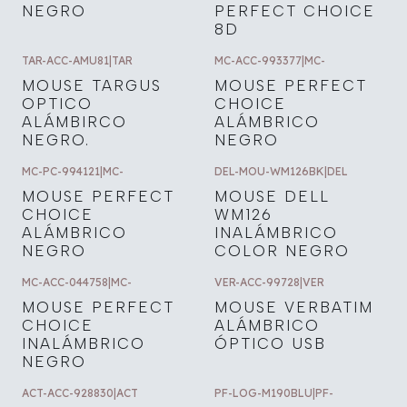
NEGRO
PERFECT CHOICE
8D
TAR-ACC-AMU81
|
TAR
MC-ACC-993377
|
MC-
MOUSE TARGUS
MOUSE PERFECT
OPTICO
CHOICE
ALÁMBIRCO
ALÁMBRICO
NEGRO.
NEGRO
MC-PC-994121
|
MC-
DEL-MOU-WM126BK
|
DEL
MOUSE PERFECT
MOUSE DELL
CHOICE
WM126
ALÁMBRICO
INALÁMBRICO
NEGRO
COLOR NEGRO
MC-ACC-044758
|
MC-
VER-ACC-99728
|
VER
MOUSE PERFECT
MOUSE VERBATIM
CHOICE
ALÁMBRICO
INALÁMBRICO
ÓPTICO USB
NEGRO
ACT-ACC-928830
|
ACT
PF-LOG-M190BLU
|
PF-