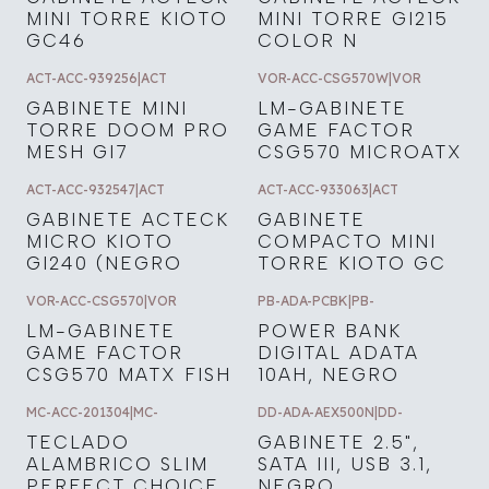
MINI TORRE KIOTO
MINI TORRE GI215
GC46
COLOR N
ACT-ACC-939256
|
ACT
VOR-ACC-CSG570W
|
VOR
GABINETE MINI
LM-GABINETE
TORRE DOOM PRO
GAME FACTOR
MESH GI7
CSG570 MICROATX
ACT-ACC-932547
|
ACT
ACT-ACC-933063
|
ACT
GABINETE ACTECK
GABINETE
MICRO KIOTO
COMPACTO MINI
GI240 (NEGRO
TORRE KIOTO GC
VOR-ACC-CSG570
|
VOR
PB-ADA-PCBK
|
PB-
LM-GABINETE
POWER BANK
GAME FACTOR
DIGITAL ADATA
CSG570 MATX FISH
10AH, NEGRO
MC-ACC-201304
|
MC-
DD-ADA-AEX500N
|
DD-
TECLADO
GABINETE 2.5",
ALAMBRICO SLIM
SATA III, USB 3.1,
PERFECT CHOICE
NEGRO