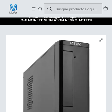
Soluciones para tu oficina y negocio
Leer más
Inicio
Tecnología y Cómputo
LM-GABINETE SLIM ATOM NEGRO ACTECK.