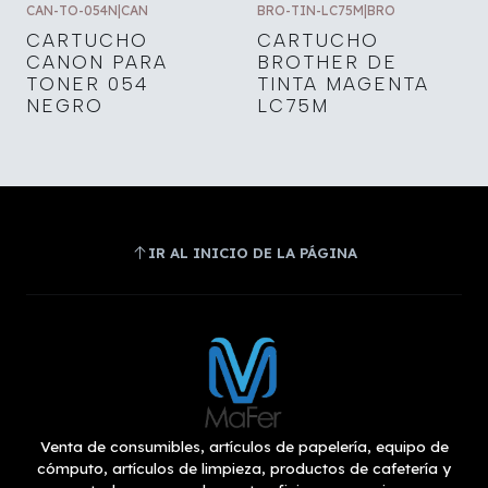
CAN-TO-054N
|
CAN
BRO-TIN-LC75M
|
BRO
CARTUCHO
CARTUCHO
CANON PARA
BROTHER DE
TONER 054
TINTA MAGENTA
NEGRO
LC75M
IR AL INICIO DE LA PÁGINA
Venta de consumibles, artículos de papelería, equipo de
cómputo, artículos de limpieza, productos de cafetería y