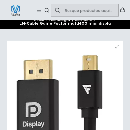
Soluciones para tu oficina y negocio
Leer más
Inicio
Tecnología y Cómputo
LM-Cable Game Factor mdtd400 mini displa