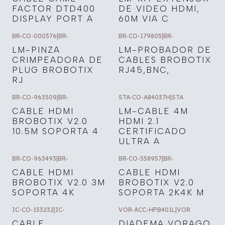
FACTOR DTD400
DE VIDEO HDMI,
DISPLAY PORT A
60M VIA C
BR-CO-000376
|
BR-
BR-CO-179805
|
BR-
LM-PINZA
LM-PROBADOR DE
CRIMPEADORA DE
CABLES BROBOTIX
PLUG BROBOTIX
RJ45,BNC,
RJ
BR-CO-963509
|
BR-
STA-CO-A84037H
|
STA
CABLE HDMI
LM-CABLE 4M
BROBOTIX V2.0
HDMI 2.1
10.5M SOPORTA 4
CERTIFICADO
ULTRA A
BR-CO-963493
|
BR-
BR-CO-558957
|
BR-
CABLE HDMI
CABLE HDMI
BROBOTIX V2.0 3M
BROBOTIX V2.0
SOPORTA 4K
SOPORTA 2K4K M
IC-CO-153232
|
IC-
VOR-ACC-HPB401L
|
VOR
CABLE
DIADEMA VORAGO