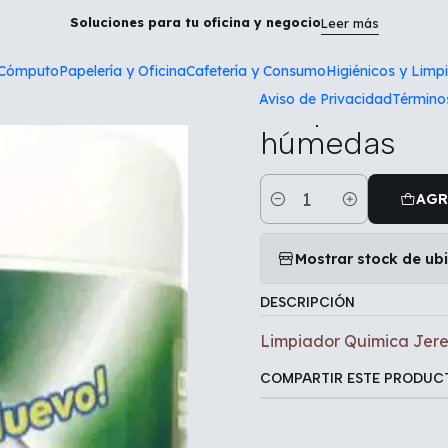
o
Tecnología y Cómputo
Limpiador Quimica Jerez toallas hú
Soluciones para tu oficina y negocio
Leer más
 Cómputo
Papelería y Oficina
Cafetería y Consumo
Higiénicos y Limp
|
Aviso de Privacidad
Término
Limpiador Qu
húmedas
AGR
Cantidad
Mostrar stock de ub
DESCRIPCIÓN
Limpiador Quimica Jere
COMPARTIR ESTE PRODUC