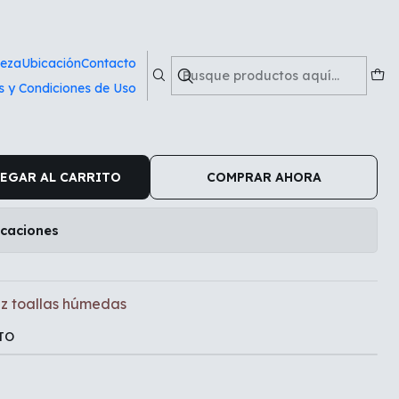
medas
ieza
Ubicación
Contacto
s y Condiciones de Uso
imica Jerez toallas
EGAR AL CARRITO
COMPRAR AHORA
icaciones
z toallas húmedas
TO