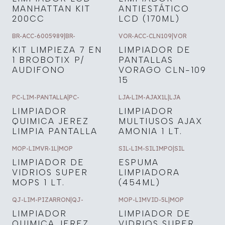
MANHATTAN KIT
ANTIESTÁTICO
200CC
LCD (170ML)
BR-ACC-6005989
|
BR-
VOR-ACC-CLN109
|
VOR
KIT LIMPIEZA 7 EN
LIMPIADOR DE
1 BROBOTIX P/
PANTALLAS
AUDIFONO
VORAGO CLN-109
15
PC-LIM-PANTALLA
|
PC-
LJA-LIM-AJAX1L
|
LJA
LIMPIADOR
LIMPIADOR
QUIMICA JEREZ
MULTIUSOS AJAX
LIMPIA PANTALLA
AMONIA 1 LT.
MOP-LIMVR-1L
|
MOP
SIL-LIM-SILIMPO
|
SIL
LIMPIADOR DE
ESPUMA
VIDRIOS SUPER
LIMPIADORA
MOPS 1 LT.
(454ML)
QJ-LIM-PIZARRON
|
QJ-
MOP-LIMVID-5L
|
MOP
LIMPIADOR
LIMPIADOR DE
QUIMICA JEREZ
VIDRIOS SUPER