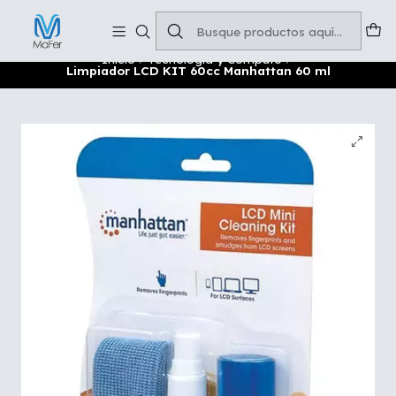
Soluciones para tu oficina y negocio
Leer más
Inicio
Tecnología y Cómputo
Limpiador LCD KIT 60cc Manhattan 60 ml