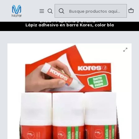
Soluciones para tu oficina y negocio
Leer más
Inicio
Papelería y Oficina
Lápiz adhesivo en barra Kores, color bla