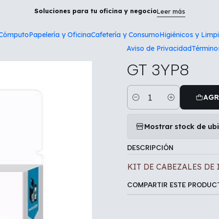
Tecnología y Cómputo
KIT DE CABEZALES DE IMPRESION HP 
Soluciones para tu oficina y negocio
Leer más
 Cómputo
Papelería y Oficina
Cafetería y Consumo
Higiénicos y Limp
|
Aviso de Privacidad
Término
KIT DE CAB
GT 3YP8
AGR
Cantidad
Mostrar stock de ub
DESCRIPCIÓN
KIT DE CABEZALES DE 
COMPARTIR ESTE PRODUC