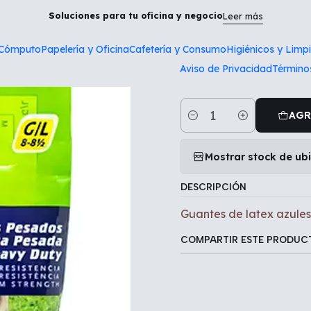
io
Higiénicos y Limpieza
Guantes de latex azules afelpados S
Soluciones para tu oficina y negocio
Leer más
 Cómputo
Papelería y Oficina
Cafetería y Consumo
Higiénicos y Limp
|
Aviso de Privacidad
Término
Guantes de l
AGR
Cantidad
Mostrar stock de ub
DESCRIPCIÓN
Guantes de latex azule
COMPARTIR ESTE PRODUC