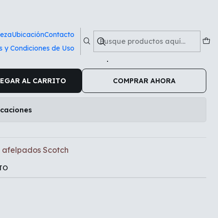
cotch
ieza
Ubicación
Contacto
s y Condiciones de Uso
atex azules afelpados Scotch
EGAR AL CARRITO
COMPRAR AHORA
icaciones
s afelpados Scotch
TO