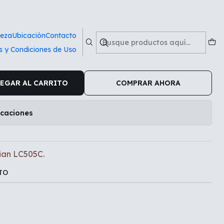
C.
ieza
Ubicación
Contacto
s y Condiciones de Uso
ther tinta cian LC505C.
EGAR AL CARRITO
COMPRAR AHORA
icaciones
cian LC505C.
TO