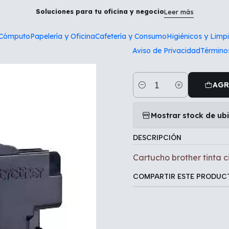
icio
Tecnología y Cómputo
Cartucho brother tinta cian LC505
Soluciones para tu oficina y negocio
Leer más
 Cómputo
Papelería y Oficina
Cafetería y Consumo
Higiénicos y Limp
|
Aviso de Privacidad
Término
Cartucho bro
AGR
Cantidad
Mostrar stock de ub
DESCRIPCIÓN
Cartucho brother tinta 
COMPARTIR ESTE PRODUC