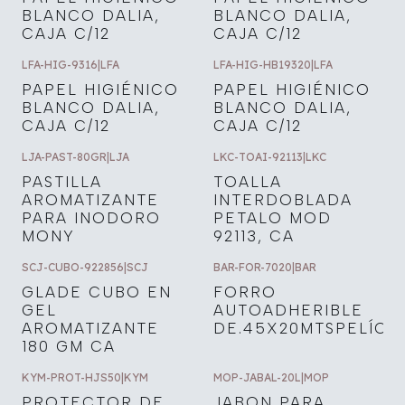
BLANCO DALIA,
BLANCO DALIA,
CAJA C/12
CAJA C/12
LFA-HIG-9316
|
LFA
LFA-HIG-HB19320
|
LFA
PAPEL HIGIÉNICO
PAPEL HIGIÉNICO
BLANCO DALIA,
BLANCO DALIA,
CAJA C/12
CAJA C/12
LJA-PAST-80GR
|
LJA
LKC-TOAI-92113
|
LKC
PASTILLA
TOALLA
AROMATIZANTE
INTERDOBLADA
PARA INODORO
PETALO MOD
MONY
92113, CA
SCJ-CUBO-922856
|
SCJ
BAR-FOR-7020
|
BAR
GLADE CUBO EN
FORRO
GEL
AUTOADHERIBLE
AROMATIZANTE
DE.45X20MTSPELÍCU
180 GM CA
KYM-PROT-HJS50
|
KYM
MOP-JABAL-20L
|
MOP
PROTECTOR DE
JABON PARA